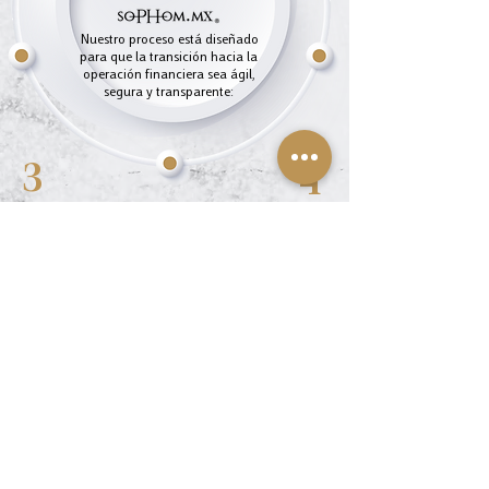
Nuestro proceso está diseñado
para que la transición hacia la
operación financiera sea ágil,
segura y transparente:
3
4
• Actualización ante
• Puesta en marcha
autoridades: registros
operativa: definición
y claves en portales
de productos
de CNBV y
financieros,
CONDUSEF,
activación del ERP
adecuación de
financiero,
SIPRES, REDECO,
capacitación inicial y
RECA, RECO y UNE.
acompañamiento en
los primeros créditos.
5
• Entrega de
documentos y manuales:
estatutos sociales, acta
constitutiva, manuales