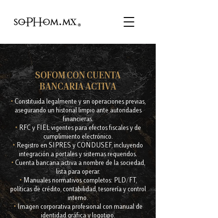
SOFOM CON CUENTA
BANCARIA ACTIVA
•
Constituida legalmente y sin operaciones previas,
asegurando un historial limpio ante autoridades
financieras.
•
RFC y FIEL vigentes para efectos fiscales y de
cumplimiento electrónico.
•
Registro en SIPRES y CONDUSEF, incluyendo
integración a portales y sistemas requeridos.
•
Cuenta bancaria activa a nombre de la sociedad,
lista para operar.
•
Manuales normativos completos: PLD/FT,
políticas de crédito, contabilidad, tesorería y control
interno.
•
Imagen corporativa profesional con manual de
identidad gráfica y logotipo.