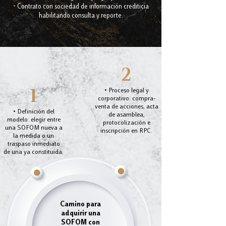
•
Contrato con sociedad de información crediticia
habilitando consulta y reporte.
2
• Proceso legal y
1
corporativo: compra-
venta de acciones, acta
• Definición del
de asamblea,
modelo: elegir entre
protocolización e
una SOFOM nueva a
inscripción en RPC.
la medida o un
traspaso inmediato
de una ya constituida.
Camino para
adquirir una
SOFOM con